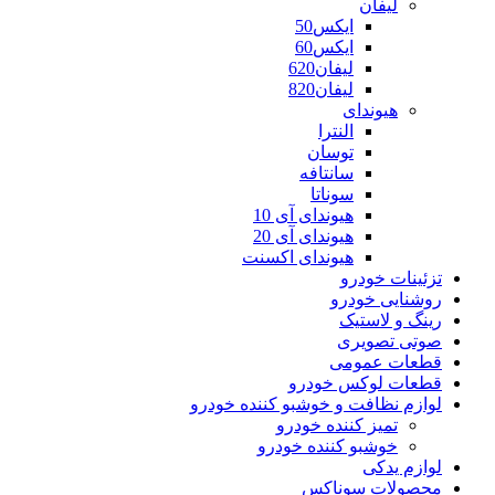
لیفان
ایکس50
ایکس60
لیفان620
لیفان820
هیوندای
النترا
توسان
سانتافه
سوناتا
هیوندای آی 10
هیوندای آی 20
هیوندای اکسنت
تزئینات خودرو
روشنایی خودرو
رینگ و لاستیک
صوتی تصویری
قطعات عمومی
قطعات لوکس خودرو
لوازم نظافت و خوشبو کننده خودرو
تمیز کننده خودرو
خوشبو کننده خودرو
لوازم یدکی
محصولات سوناکس