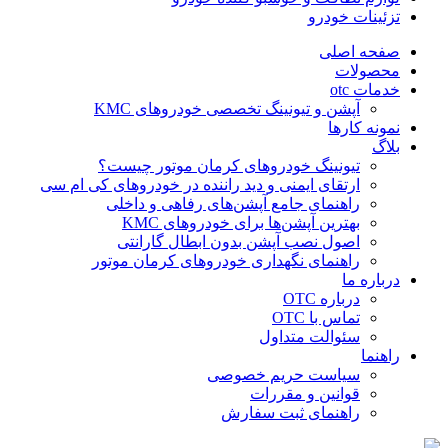
تزئینات خودرو
صفحه اصلی
محصولات
خدمات otc
آپشن و تیونینگ تخصصی خودروهای KMC
نمونه کارها
بلاگ
تیونینگ خودروهای کرمان موتور چیست؟
ارتقای ایمنی و دید راننده در خودروهای کی ام سی
راهنمای جامع آپشن‌های رفاهی و داخلی
بهترین آپشن‌ها برای خودروهای KMC
اصول نصب آپشن بدون ابطال گارانتی
راهنمای نگهداری خودروهای کرمان موتور
درباره ما
درباره OTC
تماس با OTC
سئوالت متداول
راهنما
سیاست حریم خصوصی
قوانین و مقررات
راهنمای ثبت سفارش