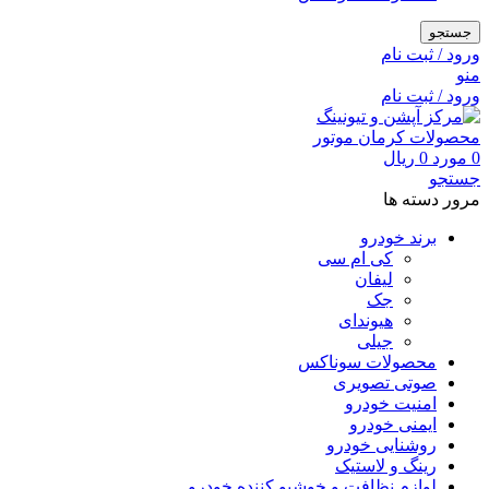
جستجو
ورود / ثبت نام
منو
ورود / ثبت نام
0
مورد
0
ریال
جستجو
مرور دسته ها
برند خودرو
کی ام سی
لیفان
جک
هیوندای
جیلی
محصولات سوناکس
صوتی تصویری
امنیت خودرو
ایمنی خودرو
روشنایی خودرو
رینگ و لاستیک
لوازم نظافت و خوشبو کننده خودرو