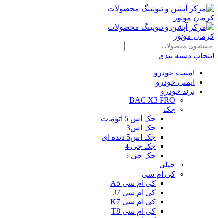
انتخاب دسته بندی
امنیت خودرو
ایمنی خودرو
برند خودرو
BAC X3 PRO
جک
جک اس 5 اتومات
جک اس3
جک اس5 دنده ای
جک جی 4
جک جی 5
جیلی
کی ام سی
کی ام سی A5
کی ام سی J7
کی ام سی K7
کی ام سی T8