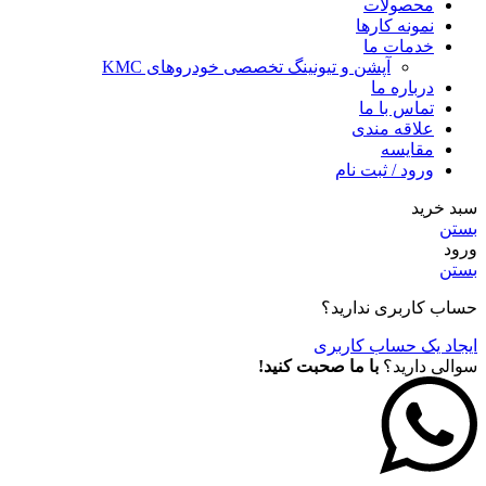
محصولات
نمونه کارها
خدمات ما
آپشن و تیونینگ تخصصی خودروهای KMC
درباره ما
تماس با ما
علاقه مندی
مقايسه
ورود / ثبت نام
سبد خرید
بستن
ورود
بستن
حساب کاربری ندارید؟
ایجاد یک حساب کاربری
سوالی دارید؟
با ما صحبت کنید!