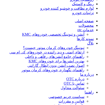
رینگ و لاستیک
لوازم نظافت و خوشبو کننده خودرو
تزئینات خودرو
صفحه اصلی
محصولات
خدمات otc
آپشن و تیونینگ تخصصی خودروهای KMC
نمونه کارها
بلاگ
تیونینگ خودروهای کرمان موتور چیست؟
ارتقای ایمنی و دید راننده در خودروهای کی ام سی
راهنمای جامع آپشن‌های رفاهی و داخلی
بهترین آپشن‌ها برای خودروهای KMC
اصول نصب آپشن بدون ابطال گارانتی
راهنمای نگهداری خودروهای کرمان موتور
درباره ما
درباره OTC
تماس با OTC
سئوالت متداول
راهنما
سیاست حریم خصوصی
قوانین و مقررات