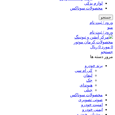
لوازم یدکی
محصولات سوناکس
جستجو
ورود / ثبت نام
منو
ورود / ثبت نام
0
مورد
0
ریال
جستجو
مرور دسته ها
برند خودرو
کی ام سی
لیفان
جک
هیوندای
جیلی
محصولات سوناکس
صوتی تصویری
امنیت خودرو
ایمنی خودرو
روشنایی خودرو