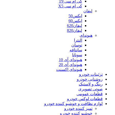
کی ام سی T9
کی ام سی X5
لیفان
ایکس50
ایکس60
لیفان620
لیفان820
هیوندای
النترا
توسان
سانتافه
سوناتا
هیوندای آی 10
هیوندای آی 20
هیوندای اکسنت
تزئینات خودرو
روشنایی خودرو
رینگ و لاستیک
صوتی تصویری
قطعات عمومی
قطعات لوکس خودرو
لوازم نظافت و خوشبو کننده خودرو
تمیز کننده خودرو
خوشبو کننده خودرو