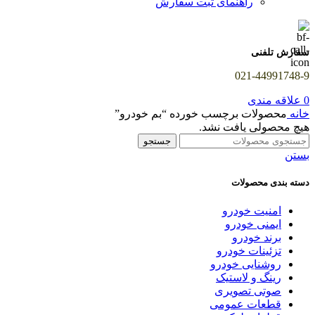
راهنمای ثبت سفارش
سفارش تلفنی
021-44991748-9
0
علاقه مندی
خانه
محصولات برچسب خورده “بم خودرو”
هیچ محصولی یافت نشد.
جستجو
بستن
دسته بندی محصولات
امنیت خودرو
ایمنی خودرو
برند خودرو
تزئینات خودرو
روشنایی خودرو
رینگ و لاستیک
صوتی تصویری
قطعات عمومی