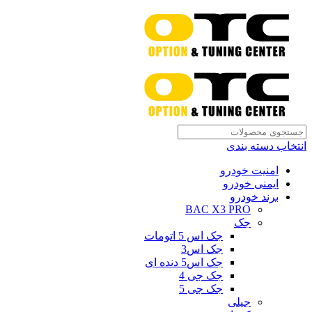
انتخاب دسته بندی
امنیت خودرو
ایمنی خودرو
برند خودرو
BAC X3 PRO
جک
جک اس 5 اتومات
جک اس3
جک اس5 دنده ای
جک جی 4
جک جی 5
جیلی