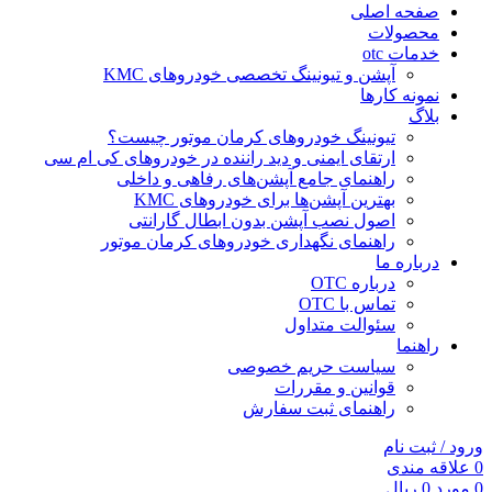
صفحه اصلی
محصولات
خدمات otc
آپشن و تیونینگ تخصصی خودروهای KMC
نمونه کارها
بلاگ
تیونینگ خودروهای کرمان موتور چیست؟
ارتقای ایمنی و دید راننده در خودروهای کی ام سی
راهنمای جامع آپشن‌های رفاهی و داخلی
بهترین آپشن‌ها برای خودروهای KMC
اصول نصب آپشن بدون ابطال گارانتی
راهنمای نگهداری خودروهای کرمان موتور
درباره ما
درباره OTC
تماس با OTC
سئوالت متداول
راهنما
سیاست حریم خصوصی
قوانین و مقررات
راهنمای ثبت سفارش
ورود / ثبت نام
0
علاقه مندی
0
مورد
0
ریال