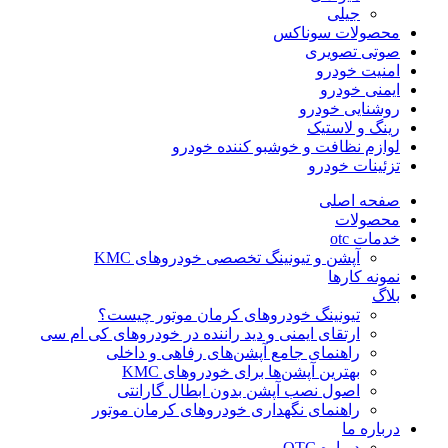
جیلی
محصولات سوناکس
صوتی تصویری
امنیت خودرو
ایمنی خودرو
روشنایی خودرو
رینگ و لاستیک
لوازم نظافت و خوشبو کننده خودرو
تزئینات خودرو
صفحه اصلی
محصولات
خدمات otc
آپشن و تیونینگ تخصصی خودروهای KMC
نمونه کارها
بلاگ
تیونینگ خودروهای کرمان موتور چیست؟
ارتقای ایمنی و دید راننده در خودروهای کی ام سی
راهنمای جامع آپشن‌های رفاهی و داخلی
بهترین آپشن‌ها برای خودروهای KMC
اصول نصب آپشن بدون ابطال گارانتی
راهنمای نگهداری خودروهای کرمان موتور
درباره ما
درباره OTC