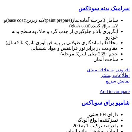
سرامیک بدنه سوناکس
شامل 3مرحله آماده‌ساز(paint prepare)لایه زیرین(base coat)و
لایه براق کننده(gloss coat)
آبگریزی بالا و جلوگیری از جذب گرد و خاک به سطح بدنه
خودرو
محافظ با ماندگاری طولانی بر پایه فن آوری نانو(3 تا 5 سال)
مقاومت در برابر نور فرابنفش و مواد شیمیایی
حجم :
235 میلی لیتر(3 مرحله)
ساخت آلمان
افزودن به علاقه مندی
اطلاعات بیشتر
نمایش سریع
Add to compare
شامپو براق سوناکس
دارای PH خنثی
تمیزکننده انواع آلودگی
با درصد ترکیب 1 به 200
ایجاد درخششی مانند الماس