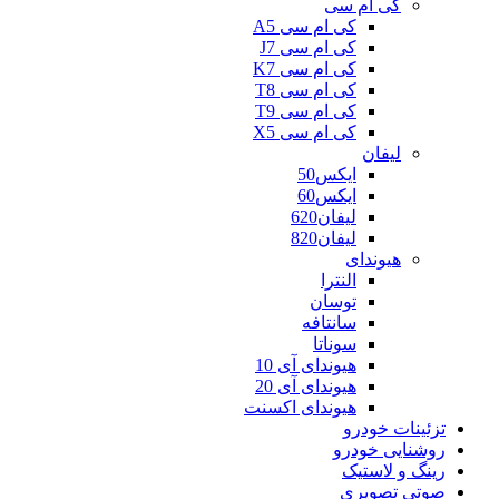
کی ام سی
کی ام سی A5
کی ام سی J7
کی ام سی K7
کی ام سی T8
کی ام سی T9
کی ام سی X5
لیفان
ایکس50
ایکس60
لیفان620
لیفان820
هیوندای
النترا
توسان
سانتافه
سوناتا
هیوندای آی 10
هیوندای آی 20
هیوندای اکسنت
تزئینات خودرو
روشنایی خودرو
رینگ و لاستیک
صوتی تصویری