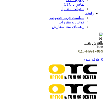
تماس با OTC
سئوالت متداول
راهنما
سیاست حریم خصوصی
قوانین و مقررات
راهنمای ثبت سفارش
سفارش تلفنی
021-44991748-9
0
علاقه مندی