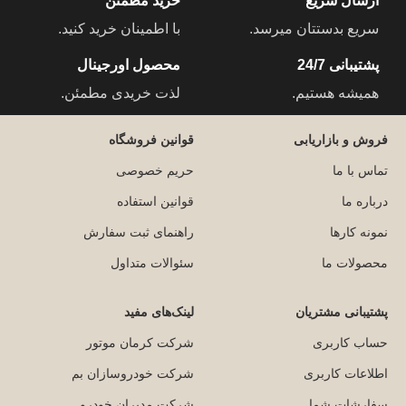
ارسال سریع
خرید مطمئن
سریع بدستتان میرسد.
با اطمینان خرید کنید.
پشتیبانی 24/7
محصول اورجینال
همیشه هستیم.
لذت خریدی مطمئن.
فروش و بازاریابی
قوانین فروشگاه
تماس با ما
حریم خصوصی
درباره ما
قوانین استفاده
نمونه کارها
راهنمای ثبت سفارش
محصولات ما
سئوالات متداول
پشتیبانی مشتریان
لینک‌های مفید
حساب کاربری
شرکت کرمان موتور
اطلاعات کاربری
شرکت خودروسازان بم
سفارشات شما
شرکت مدیران خودرو