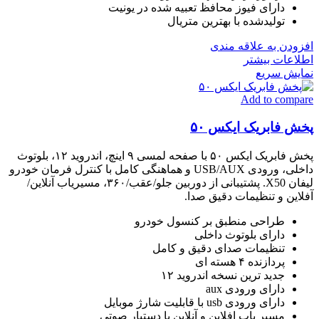
دارای فیوز محافظ تعبیه شده در یونیت
تولیدشده با بهترین متریال
افزودن به علاقه مندی
اطلاعات بیشتر
نمایش سریع
Add to compare
پخش فابریک ایکس ۵۰
پخش فابریک ایکس ۵۰ با صفحه لمسی ۹ اینچ، اندروید ۱۲، بلوتوث
داخلی، ورودی USB/AUX و هماهنگی کامل با کنترل فرمان خودرو
لیفان X50. پشتیبانی از دوربین جلو/عقب/۳۶۰، مسیریاب آنلاین/
آفلاین و تنظیمات دقیق صدا.
طراحی منطبق بر کنسول خودرو
دارای بلوتوث داخلی
تنظیمات صدای دقیق و کامل
پردازنده ۴ هسته ای
جدید ترین نسخه اندروید ۱۲
دارای ورودی aux
دارای ورودی usb با قابلیت شارژ موبایل
مسیر یاب افلاین و آنلاین با دستیار صوتی