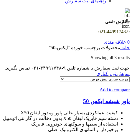
راهنمای ثبت سفارش
سفارش تلفنی
021-44991748-9
0
علاقه مندی
خانه
محصولات برچسب خورده “ایکس-50”
Showing all 3 results
جهت ثبت سفارش با شماره تلفن ۹-۴۴۹۹۱۷۴۸-۰۲۱ تماس بگیرید.
نمایش نوار کناری
Add to compare
پاور شیشه ایکس 50
کیفیت عملکردی بسیار عالی پاور ویندوز لیفان X50
دسته سیم فابریک لیفان X50 بدون دخالت در گارانتی اتومبیل
استفاده از سیمها و سوکتهای خودرویی فابریک
برخوردار از المانهای الکترونیک اصلی