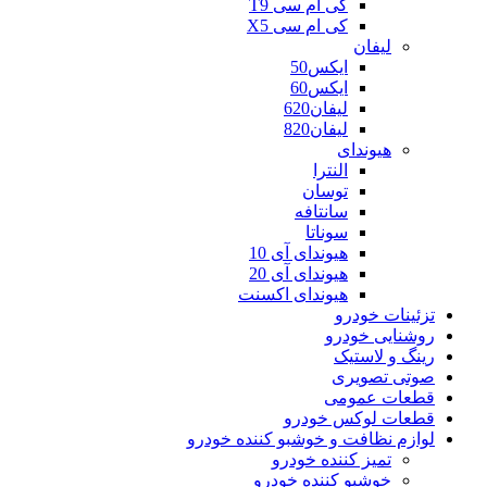
کی ام سی T9
کی ام سی X5
لیفان
ایکس50
ایکس60
لیفان620
لیفان820
هیوندای
النترا
توسان
سانتافه
سوناتا
هیوندای آی 10
هیوندای آی 20
هیوندای اکسنت
تزئینات خودرو
روشنایی خودرو
رینگ و لاستیک
صوتی تصویری
قطعات عمومی
قطعات لوکس خودرو
لوازم نظافت و خوشبو کننده خودرو
تمیز کننده خودرو
خوشبو کننده خودرو