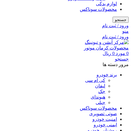
لوازم یدکی
محصولات سوناکس
جستجو
ورود / ثبت نام
منو
ورود / ثبت نام
0
مورد
0
ریال
جستجو
مرور دسته ها
برند خودرو
کی ام سی
لیفان
جک
هیوندای
جیلی
محصولات سوناکس
صوتی تصویری
امنیت خودرو
ایمنی خودرو
روشنایی خودرو