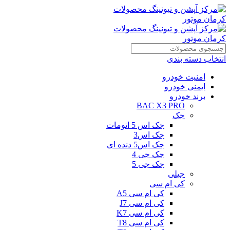
انتخاب دسته بندی
امنیت خودرو
ایمنی خودرو
برند خودرو
BAC X3 PRO
جک
جک اس 5 اتومات
جک اس3
جک اس5 دنده ای
جک جی 4
جک جی 5
جیلی
کی ام سی
کی ام سی A5
کی ام سی J7
کی ام سی K7
کی ام سی T8