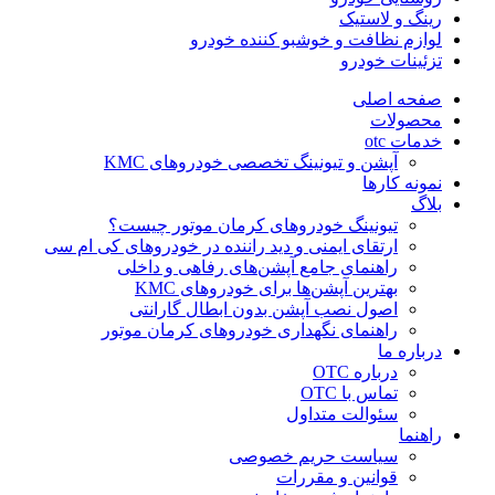
رینگ و لاستیک
لوازم نظافت و خوشبو کننده خودرو
تزئینات خودرو
صفحه اصلی
محصولات
خدمات otc
آپشن و تیونینگ تخصصی خودروهای KMC
نمونه کارها
بلاگ
تیونینگ خودروهای کرمان موتور چیست؟
ارتقای ایمنی و دید راننده در خودروهای کی ام سی
راهنمای جامع آپشن‌های رفاهی و داخلی
بهترین آپشن‌ها برای خودروهای KMC
اصول نصب آپشن بدون ابطال گارانتی
راهنمای نگهداری خودروهای کرمان موتور
درباره ما
درباره OTC
تماس با OTC
سئوالت متداول
راهنما
سیاست حریم خصوصی
قوانین و مقررات