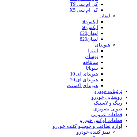
کی ام سی T9
کی ام سی X5
لیفان
ایکس50
ایکس60
لیفان620
لیفان820
هیوندای
النترا
توسان
سانتافه
سوناتا
هیوندای آی 10
هیوندای آی 20
هیوندای اکسنت
تزئینات خودرو
روشنایی خودرو
رینگ و لاستیک
صوتی تصویری
قطعات عمومی
قطعات لوکس خودرو
لوازم نظافت و خوشبو کننده خودرو
تمیز کننده خودرو