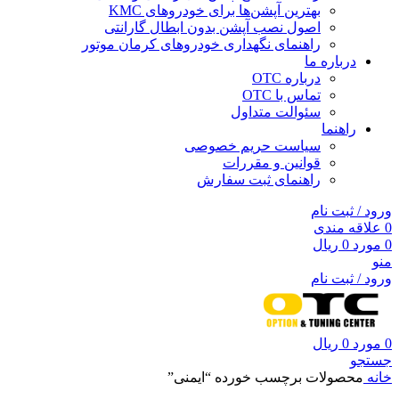
بهترین آپشن‌ها برای خودروهای KMC
اصول نصب آپشن بدون ابطال گارانتی
راهنمای نگهداری خودروهای کرمان موتور
درباره ما
درباره OTC
تماس با OTC
سئوالت متداول
راهنما
سیاست حریم خصوصی
قوانین و مقررات
راهنمای ثبت سفارش
ورود / ثبت نام
0
علاقه مندی
0
مورد
0
ریال
منو
ورود / ثبت نام
0
مورد
0
ریال
جستجو
خانه
محصولات برچسب خورده “ایمنی”