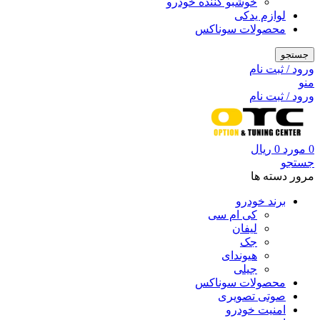
خوشبو کننده خودرو
لوازم یدکی
محصولات سوناکس
جستجو
ورود / ثبت نام
منو
ورود / ثبت نام
0
مورد
0
ریال
جستجو
مرور دسته ها
برند خودرو
کی ام سی
لیفان
جک
هیوندای
جیلی
محصولات سوناکس
صوتی تصویری
امنیت خودرو