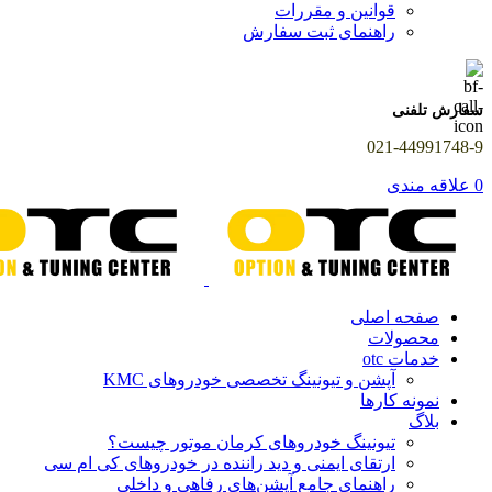
قوانین و مقررات
راهنمای ثبت سفارش
سفارش تلفنی
021-44991748-9
0
علاقه مندی
صفحه اصلی
محصولات
خدمات otc
آپشن و تیونینگ تخصصی خودروهای KMC
نمونه کارها
بلاگ
تیونینگ خودروهای کرمان موتور چیست؟
ارتقای ایمنی و دید راننده در خودروهای کی ام سی
راهنمای جامع آپشن‌های رفاهی و داخلی