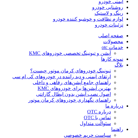
ایمنی خودرو
روشنایی خودرو
رینگ و لاستیک
لوازم نظافت و خوشبو کننده خودرو
تزئینات خودرو
صفحه اصلی
محصولات
خدمات otc
آپشن و تیونینگ تخصصی خودروهای KMC
نمونه کارها
بلاگ
تیونینگ خودروهای کرمان موتور چیست؟
ارتقای ایمنی و دید راننده در خودروهای کی ام سی
راهنمای جامع آپشن‌های رفاهی و داخلی
بهترین آپشن‌ها برای خودروهای KMC
اصول نصب آپشن بدون ابطال گارانتی
راهنمای نگهداری خودروهای کرمان موتور
درباره ما
درباره OTC
تماس با OTC
سئوالت متداول
راهنما
سیاست حریم خصوصی