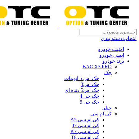
انتخاب دسته بندی
امنیت خودرو
ایمنی خودرو
برند خودرو
BAC X3 PRO
جک
جک اس 5 اتومات
جک اس3
جک اس5 دنده ای
جک جی 4
جک جی 5
جیلی
کی ام سی
کی ام سی A5
کی ام سی J7
کی ام سی K7
کی ام سی T8