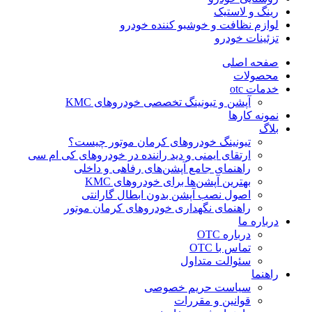
رینگ و لاستیک
لوازم نظافت و خوشبو کننده خودرو
تزئینات خودرو
صفحه اصلی
محصولات
خدمات otc
آپشن و تیونینگ تخصصی خودروهای KMC
نمونه کارها
بلاگ
تیونینگ خودروهای کرمان موتور چیست؟
ارتقای ایمنی و دید راننده در خودروهای کی ام سی
راهنمای جامع آپشن‌های رفاهی و داخلی
بهترین آپشن‌ها برای خودروهای KMC
اصول نصب آپشن بدون ابطال گارانتی
راهنمای نگهداری خودروهای کرمان موتور
درباره ما
درباره OTC
تماس با OTC
سئوالت متداول
راهنما
سیاست حریم خصوصی
قوانین و مقررات