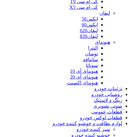
کی ام سی T9
کی ام سی X5
لیفان
ایکس50
ایکس60
لیفان620
لیفان820
هیوندای
النترا
توسان
سانتافه
سوناتا
هیوندای آی 10
هیوندای آی 20
هیوندای اکسنت
تزئینات خودرو
روشنایی خودرو
رینگ و لاستیک
صوتی تصویری
قطعات عمومی
قطعات لوکس خودرو
لوازم نظافت و خوشبو کننده خودرو
تمیز کننده خودرو
خوشبو کننده خودرو