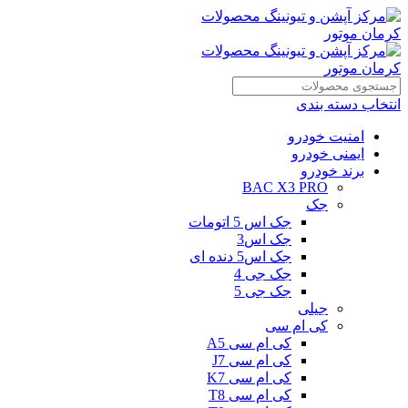
انتخاب دسته بندی
امنیت خودرو
ایمنی خودرو
برند خودرو
BAC X3 PRO
جک
جک اس 5 اتومات
جک اس3
جک اس5 دنده ای
جک جی 4
جک جی 5
جیلی
کی ام سی
کی ام سی A5
کی ام سی J7
کی ام سی K7
کی ام سی T8