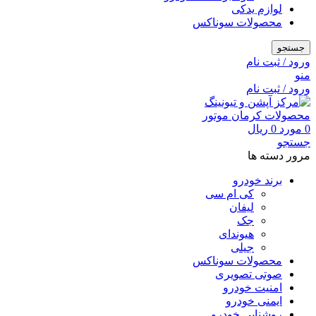
لوازم یدکی
محصولات سوناکس
جستجو
ورود / ثبت نام
منو
ورود / ثبت نام
0
مورد
0
ریال
جستجو
مرور دسته ها
برند خودرو
کی ام سی
لیفان
جک
هیوندای
جیلی
محصولات سوناکس
صوتی تصویری
امنیت خودرو
ایمنی خودرو
روشنایی خودرو