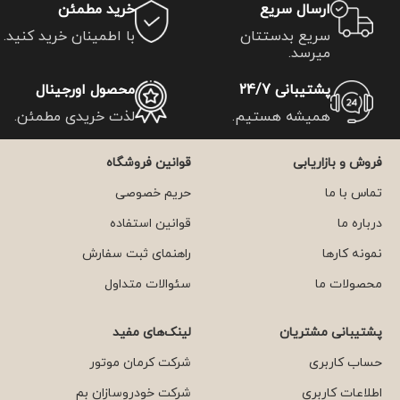
ارسال سریع
خرید مطمئن
سریع بدستتان
با اطمینان خرید کنید.
میرسد.
پشتیبانی 24/7
محصول اورجینال
همیشه هستیم.
لذت خریدی مطمئن.
فروش و بازاریابی
قوانین فروشگاه
تماس با ما
حریم خصوصی
درباره ما
قوانین استفاده
نمونه کارها
راهنمای ثبت سفارش
محصولات ما
سئوالات متداول
پشتیبانی مشتریان
لینک‌های مفید
حساب کاربری
شرکت کرمان موتور
اطلاعات کاربری
شرکت خودروسازان بم