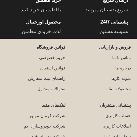
ارسال سریع
خرید مطمئن
سریع بدستتان میرسد.
با اطمینان خرید کنید.
پشتیبانی 24/7
محصول اورجینال
همیشه هستیم.
لذت خریدی مطمئن.
فروش و بازاریابی
قوانین فروشگاه
تماس با ما
حریم خصوصی
درباره ما
قوانین استفاده
نمونه کارها
راهنمای ثبت سفارش
محصولات ما
سئوالات متداول
پشتیبانی مشتریان
لینک‌های مفید
حساب کاربری
شرکت کرمان موتور
اطلاعات کاربری
شرکت خودروسازان بم
سفارشات شما
شرکت مدیران خودرو