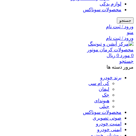
لوازم یدکی
محصولات سوناکس
جستجو
ورود / ثبت نام
منو
ورود / ثبت نام
0
مورد
0
ریال
جستجو
مرور دسته ها
برند خودرو
کی ام سی
لیفان
جک
هیوندای
جیلی
محصولات سوناکس
صوتی تصویری
امنیت خودرو
ایمنی خودرو
روشنایی خودرو