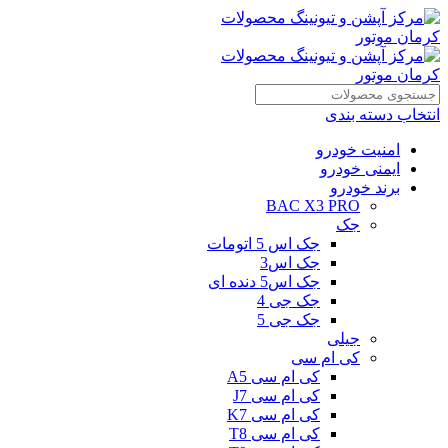
انتخاب دسته بندی
امنیت خودرو
ایمنی خودرو
برند خودرو
BAC X3 PRO
جک
جک اس 5 اتومات
جک اس3
جک اس5 دنده ای
جک جی 4
جک جی 5
جیلی
کی ام سی
کی ام سی A5
کی ام سی J7
کی ام سی K7
کی ام سی T8