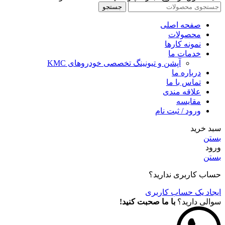
جستجو
صفحه اصلی
محصولات
نمونه کارها
خدمات ما
آپشن و تیونینگ تخصصی خودروهای KMC
درباره ما
تماس با ما
علاقه مندی
مقايسه
ورود / ثبت نام
سبد خرید
بستن
ورود
بستن
حساب کاربری ندارید؟
ایجاد یک حساب کاربری
سوالی دارید؟
با ما صحبت کنید!