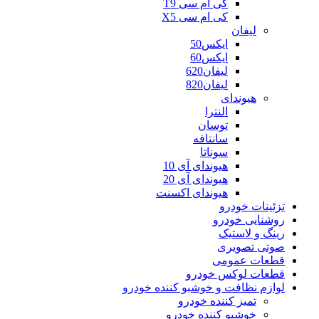
کی ام سی T9
کی ام سی X5
لیفان
ایکس50
ایکس60
لیفان620
لیفان820
هیوندای
النترا
توسان
سانتافه
سوناتا
هیوندای آی 10
هیوندای آی 20
هیوندای اکسنت
تزئینات خودرو
روشنایی خودرو
رینگ و لاستیک
صوتی تصویری
قطعات عمومی
قطعات لوکس خودرو
لوازم نظافت و خوشبو کننده خودرو
تمیز کننده خودرو
خوشبو کننده خودرو