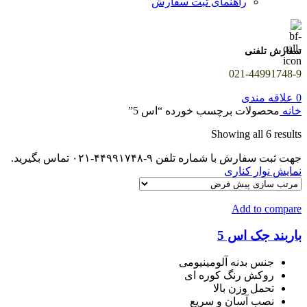
راهنمای ثبت سفارش
سفارش تلفنی
021-44991748-9
0
علاقه مندی
خانه
محصولات برچسب خورده “اس 5”
Showing all 6 results
جهت ثبت سفارش با شماره تلفن ۹-۴۴۹۹۱۷۴۸-۰۲۱ تماس بگیرید.
نمایش نوار کناری
Add to compare
باربند جک اس 5
جنس بدنه آلومینیومی
روکش رنگ کوره ای
تحمل وزن بالا
نصب آسان و سریع