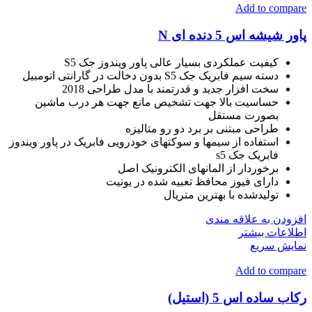
Add to compare
پاور شیشه اس 5 دنده ای N
کیفیت عملکردی بسیار عالی پاور ویندوز جک S5
دسته سیم فابریک جک S5 بدون دخالت در گارانتی اتومبیل
سخت افزار جدید و قدرتمند با مدل طراحی 2018
حساسیت بالا جهت تشخیص مانع جهت هر درب ماشین
بصورت مستقل
طراحی مبتنی بر برد دو رو متالیزه
استفاده از سیمها و سوکتهای خودرویی فابریک در پاور ویندوز
فابریک جک s5
برخوردار از المانهای الکترونیک اصل
دارای فیوز محافظ تعبیه شده در یونیت
تولیدشده با بهترین متریال
افزودن به علاقه مندی
اطلاعات بیشتر
نمایش سریع
Add to compare
رکاب ساده اس 5 (استیل)