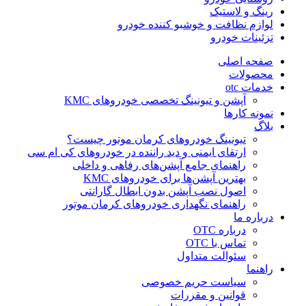
رینگ و لاستیک
لوازم نظافت و خوشبو کننده خودرو
تزئینات خودرو
صفحه اصلی
محصولات
خدمات otc
آپشن و تیونینگ تخصصی خودروهای KMC
نمونه کارها
بلاگ
تیونینگ خودروهای کرمان موتور چیست؟
ارتقای ایمنی و دید راننده در خودروهای کی ام سی
راهنمای جامع آپشن‌های رفاهی و داخلی
بهترین آپشن‌ها برای خودروهای KMC
اصول نصب آپشن بدون ابطال گارانتی
راهنمای نگهداری خودروهای کرمان موتور
درباره ما
درباره OTC
تماس با OTC
سئوالت متداول
راهنما
سیاست حریم خصوصی
قوانین و مقررات