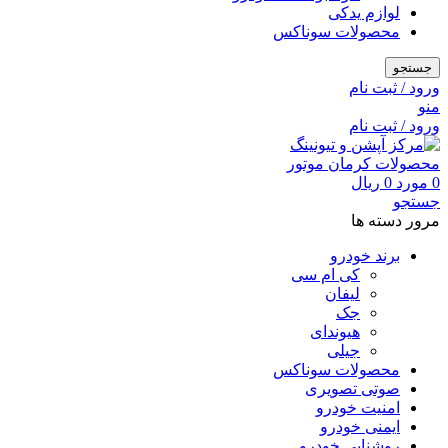
لوازم یدکی
محصولات سوناکس
جستجو
ورود / ثبت نام
منو
ورود / ثبت نام
0
مورد
0
ریال
جستجو
مرور دسته ها
برند خودرو
کی ام سی
لیفان
جک
هیوندای
جیلی
محصولات سوناکس
صوتی تصویری
امنیت خودرو
ایمنی خودرو
روشنایی خودرو