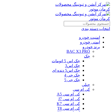
انتخاب دسته بندی
امنیت خودرو
ایمنی خودرو
برند خودرو
BAC X3 PRO
جک
جک اس 5 اتومات
جک اس3
جک اس5 دنده ای
جک جی 4
جک جی 5
جیلی
کی ام سی
کی ام سی A5
کی ام سی J7
کی ام سی K7
کی ام سی T8