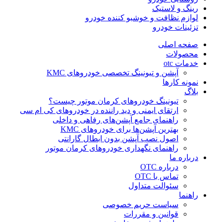
رینگ و لاستیک
لوازم نظافت و خوشبو کننده خودرو
تزئینات خودرو
صفحه اصلی
محصولات
خدمات otc
آپشن و تیونینگ تخصصی خودروهای KMC
نمونه کارها
بلاگ
تیونینگ خودروهای کرمان موتور چیست؟
ارتقای ایمنی و دید راننده در خودروهای کی ام سی
راهنمای جامع آپشن‌های رفاهی و داخلی
بهترین آپشن‌ها برای خودروهای KMC
اصول نصب آپشن بدون ابطال گارانتی
راهنمای نگهداری خودروهای کرمان موتور
درباره ما
درباره OTC
تماس با OTC
سئوالت متداول
راهنما
سیاست حریم خصوصی
قوانین و مقررات