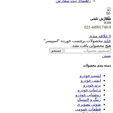
راهنمای ثبت سفارش
سفارش تلفنی
021-44991748-9
0
علاقه مندی
خانه
محصولات برچسب خورده “اسپیسر”
هیچ محصولی یافت نشد.
جستجو
بستن
دسته بندی محصولات
امنیت خودرو
ایمنی خودرو
برند خودرو
تزئینات خودرو
روشنایی خودرو
رینگ و لاستیک
صوتی تصویری
قطعات عمومی