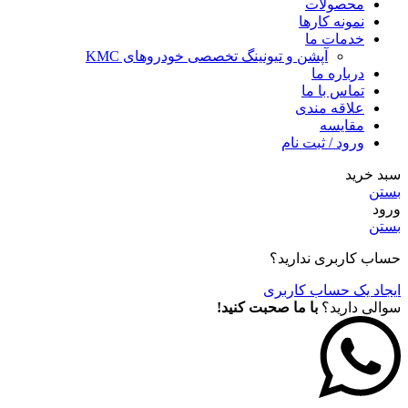
محصولات
نمونه کارها
خدمات ما
آپشن و تیونینگ تخصصی خودروهای KMC
درباره ما
تماس با ما
علاقه مندی
مقايسه
ورود / ثبت نام
سبد خرید
بستن
ورود
بستن
حساب کاربری ندارید؟
ایجاد یک حساب کاربری
سوالی دارید؟
با ما صحبت کنید!