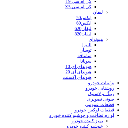
کی ام سی T9
کی ام سی X5
لیفان
ایکس50
ایکس60
لیفان620
لیفان820
هیوندای
النترا
توسان
سانتافه
سوناتا
هیوندای آی 10
هیوندای آی 20
هیوندای اکسنت
تزئینات خودرو
روشنایی خودرو
رینگ و لاستیک
صوتی تصویری
قطعات عمومی
قطعات لوکس خودرو
لوازم نظافت و خوشبو کننده خودرو
تمیز کننده خودرو
خوشبو کننده خودرو