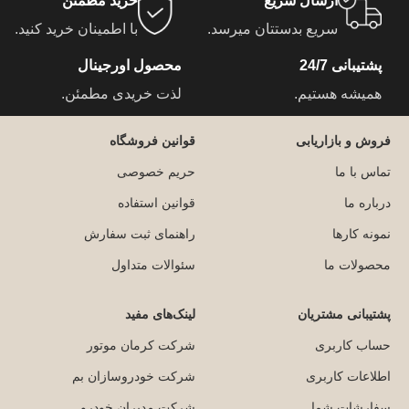
ارسال سریع
خرید مطمئن
سریع بدستتان میرسد.
با اطمینان خرید کنید.
پشتیبانی 24/7
محصول اورجینال
همیشه هستیم.
لذت خریدی مطمئن.
فروش و بازاریابی
قوانین فروشگاه
تماس با ما
حریم خصوصی
درباره ما
قوانین استفاده
نمونه کارها
راهنمای ثبت سفارش
محصولات ما
سئوالات متداول
پشتیبانی مشتریان
لینک‌های مفید
حساب کاربری
شرکت کرمان موتور
اطلاعات کاربری
شرکت خودروسازان بم
سفارشات شما
شرکت مدیران خودرو