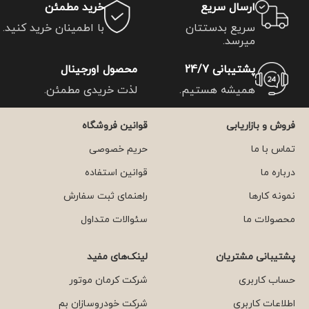
ارسال سریع
خرید مطمئن
سریع بدستتان
با اطمینان خرید کنید.
میرسد.
پشتیبانی 24/7
محصول اورجینال
همیشه هستیم.
لذت خریدی مطمئن.
فروش و بازاریابی
قوانین فروشگاه
تماس با ما
حریم خصوصی
درباره ما
قوانین استفاده
نمونه کارها
راهنمای ثبت سفارش
محصولات ما
سئوالات متداول
پشتیبانی مشتریان
لینک‌های مفید
حساب کاربری
شرکت کرمان موتور
اطلاعات کاربری
شرکت خودروسازان بم