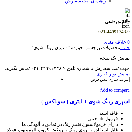
راهنمای ثبت سفارش
سفارش تلفنی
021-44991748-9
0
علاقه مندی
خانه
محصولات برچسب خورده “اسپری رینگ شوی”
نمایش یک نتیجه
جهت ثبت سفارش با شماره تلفن ۹-۴۴۹۹۱۷۴۸-۰۲۱ تماس بگیرید.
نمایش نوار کناری
Add to compare
اسپری رینگ شوی 1 لیتری ( سوناکس )
فاقد اسید
فرمول ph خنثی
دارای فرمولاسیون تغییر رنگ در تماس با آلودگی ها
قابل استفاده بر روی رینگ با روکش کروم، آلومینیوم، فولاد،