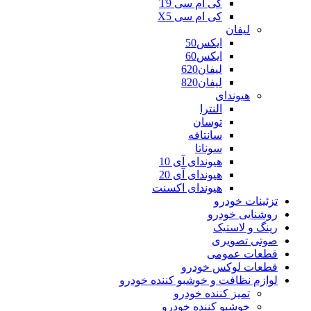
کی ام سی T9
کی ام سی X5
لیفان
ایکس50
ایکس60
لیفان620
لیفان820
هیوندای
النترا
توسان
سانتافه
سوناتا
هیوندای آی 10
هیوندای آی 20
هیوندای اکسنت
تزئینات خودرو
روشنایی خودرو
رینگ و لاستیک
صوتی تصویری
قطعات عمومی
قطعات لوکس خودرو
لوازم نظافت و خوشبو کننده خودرو
تمیز کننده خودرو
خوشبو کننده خودرو