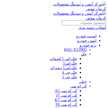
انتخاب دسته بندی
امنیت خودرو
ایمنی خودرو
برند خودرو
BAC X3 PRO
جک
جک اس 5 اتومات
جک اس3
جک اس5 دنده ای
جک جی 4
جک جی 5
جیلی
کی ام سی
کی ام سی A5
کی ام سی J7
کی ام سی K7
کی ام سی T8