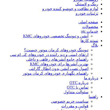
رینگ و لاستیک
لوازم نظافت و خوشبو کننده خودرو
تزئینات خودرو
صفحه اصلی
محصولات
خدمات otc
آپشن و تیونینگ تخصصی خودروهای KMC
نمونه کارها
بلاگ
تیونینگ خودروهای کرمان موتور چیست؟
ارتقای ایمنی و دید راننده در خودروهای کی ام سی
راهنمای جامع آپشن‌های رفاهی و داخلی
بهترین آپشن‌ها برای خودروهای KMC
اصول نصب آپشن بدون ابطال گارانتی
راهنمای نگهداری خودروهای کرمان موتور
درباره ما
درباره OTC
تماس با OTC
سئوالت متداول
راهنما
سیاست حریم خصوصی
قوانین و مقررات