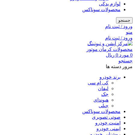
لوازم یدکی
محصولات سوناکس
جستجو
ورود / ثبت نام
منو
ورود / ثبت نام
0
مورد
0
ریال
جستجو
مرور دسته ها
برند خودرو
کی ام سی
لیفان
جک
هیوندای
جیلی
محصولات سوناکس
صوتی تصویری
امنیت خودرو
ایمنی خودرو
روشنایی خودرو