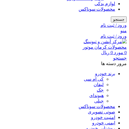
لوازم یدکی
محصولات سوناکس
جستجو
ورود / ثبت نام
منو
ورود / ثبت نام
0
مورد
0
ریال
جستجو
مرور دسته ها
برند خودرو
کی ام سی
لیفان
جک
هیوندای
جیلی
محصولات سوناکس
صوتی تصویری
امنیت خودرو
ایمنی خودرو
روشنایی خودرو