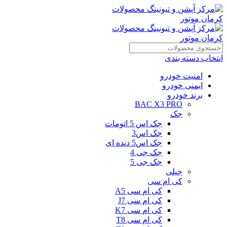
انتخاب دسته بندی
امنیت خودرو
ایمنی خودرو
برند خودرو
BAC X3 PRO
جک
جک اس 5 اتومات
جک اس3
جک اس5 دنده ای
جک جی 4
جک جی 5
جیلی
کی ام سی
کی ام سی A5
کی ام سی J7
کی ام سی K7
کی ام سی T8