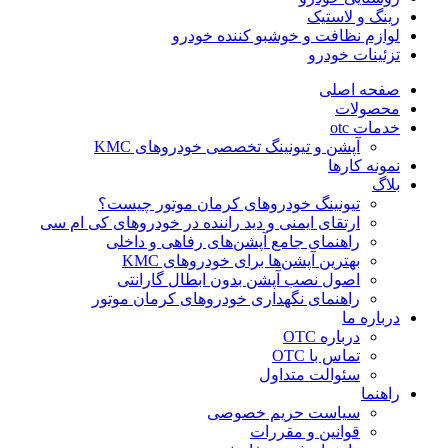
رینگ و لاستیک
لوازم نظافت و خوشبو کننده خودرو
تزئینات خودرو
صفحه اصلی
محصولات
خدمات otc
آپشن و تیونینگ تخصصی خودروهای KMC
نمونه کارها
بلاگ
تیونینگ خودروهای کرمان موتور چیست؟
ارتقای ایمنی و دید راننده در خودروهای کی ام سی
راهنمای جامع آپشن‌های رفاهی و داخلی
بهترین آپشن‌ها برای خودروهای KMC
اصول نصب آپشن بدون ابطال گارانتی
راهنمای نگهداری خودروهای کرمان موتور
درباره ما
درباره OTC
تماس با OTC
سئوالت متداول
راهنما
سیاست حریم خصوصی
قوانین و مقررات