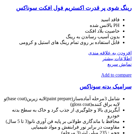
رینگ شوی پر قدرت اکستریم فول افکت سوناکس
فاقد اسید
PH بالانس شده
خاصیت بلاد افکت
بدون آسیب رساندن به رینگ
قابل استفاده بر روی تمام رینگ های استیل و کرومی
افزودن به علاقه مندی
اطلاعات بیشتر
نمایش سریع
Add to compare
سرامیک بدنه سوناکس
شامل 3مرحله آماده‌ساز(paint prepare)لایه زیرین(base coat)و
لایه براق کننده(gloss coat)
آبگریزی بالا و جلوگیری از جذب گرد و خاک به سطح بدنه
خودرو
محافظ با ماندگاری طولانی بر پایه فن آوری نانو(3 تا 5 سال)
مقاومت در برابر نور فرابنفش و مواد شیمیایی
حجم :
235 میلی لیتر(3 مرحله)