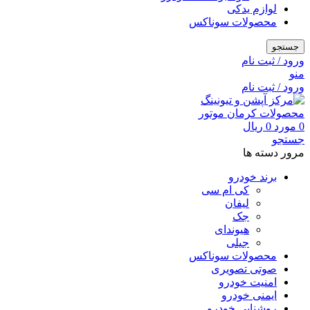
لوازم یدکی
محصولات سوناکس
جستجو
ورود / ثبت نام
منو
ورود / ثبت نام
0
مورد
0
ریال
جستجو
مرور دسته ها
برند خودرو
کی ام سی
لیفان
جک
هیوندای
جیلی
محصولات سوناکس
صوتی تصویری
امنیت خودرو
ایمنی خودرو
روشنایی خودرو