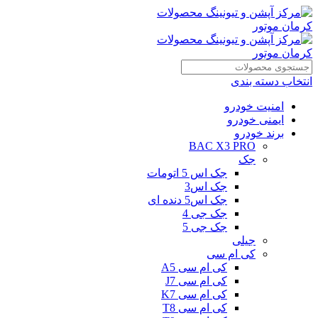
انتخاب دسته بندی
امنیت خودرو
ایمنی خودرو
برند خودرو
BAC X3 PRO
جک
جک اس 5 اتومات
جک اس3
جک اس5 دنده ای
جک جی 4
جک جی 5
جیلی
کی ام سی
کی ام سی A5
کی ام سی J7
کی ام سی K7
کی ام سی T8