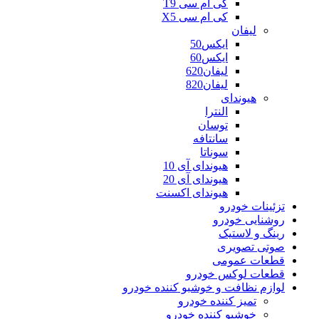
کی ام سی T9
کی ام سی X5
لیفان
ایکس50
ایکس60
لیفان620
لیفان820
هیوندای
النترا
توسان
سانتافه
سوناتا
هیوندای آی 10
هیوندای آی 20
هیوندای اکسنت
تزئینات خودرو
روشنایی خودرو
رینگ و لاستیک
صوتی تصویری
قطعات عمومی
قطعات لوکس خودرو
لوازم نظافت و خوشبو کننده خودرو
تمیز کننده خودرو
خوشبو کننده خودرو