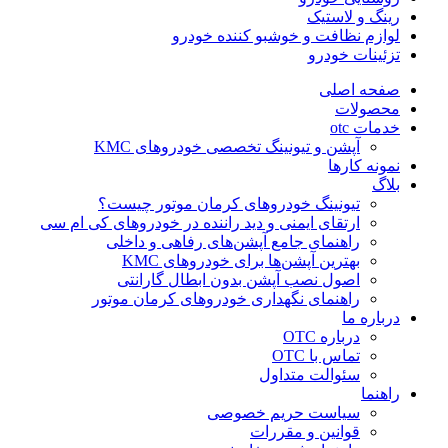
رینگ و لاستیک
لوازم نظافت و خوشبو کننده خودرو
تزئینات خودرو
صفحه اصلی
محصولات
خدمات otc
آپشن و تیونینگ تخصصی خودروهای KMC
نمونه کارها
بلاگ
تیونینگ خودروهای کرمان موتور چیست؟
ارتقای ایمنی و دید راننده در خودروهای کی ام سی
راهنمای جامع آپشن‌های رفاهی و داخلی
بهترین آپشن‌ها برای خودروهای KMC
اصول نصب آپشن بدون ابطال گارانتی
راهنمای نگهداری خودروهای کرمان موتور
درباره ما
درباره OTC
تماس با OTC
سئوالت متداول
راهنما
سیاست حریم خصوصی
قوانین و مقررات