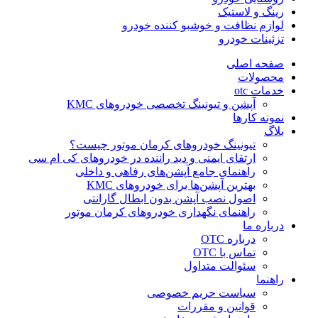
رینگ و لاستیک
لوازم نظافت و خوشبو کننده خودرو
تزئینات خودرو
صفحه اصلی
محصولات
خدمات otc
آپشن و تیونینگ تخصصی خودروهای KMC
نمونه کارها
بلاگ
تیونینگ خودروهای کرمان موتور چیست؟
ارتقای ایمنی و دید راننده در خودروهای کی ام سی
راهنمای جامع آپشن‌های رفاهی و داخلی
بهترین آپشن‌ها برای خودروهای KMC
اصول نصب آپشن بدون ابطال گارانتی
راهنمای نگهداری خودروهای کرمان موتور
درباره ما
درباره OTC
تماس با OTC
سئوالت متداول
راهنما
سیاست حریم خصوصی
قوانین و مقررات