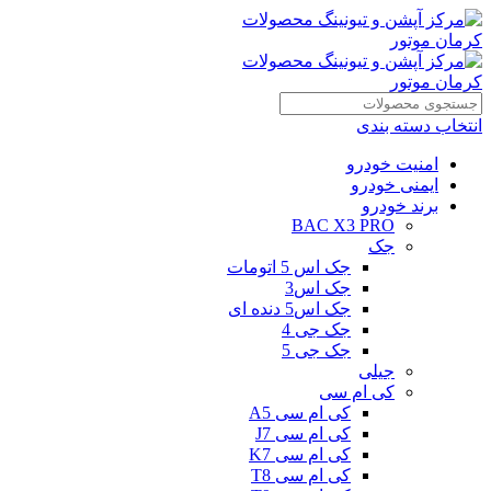
انتخاب دسته بندی
امنیت خودرو
ایمنی خودرو
برند خودرو
BAC X3 PRO
جک
جک اس 5 اتومات
جک اس3
جک اس5 دنده ای
جک جی 4
جک جی 5
جیلی
کی ام سی
کی ام سی A5
کی ام سی J7
کی ام سی K7
کی ام سی T8