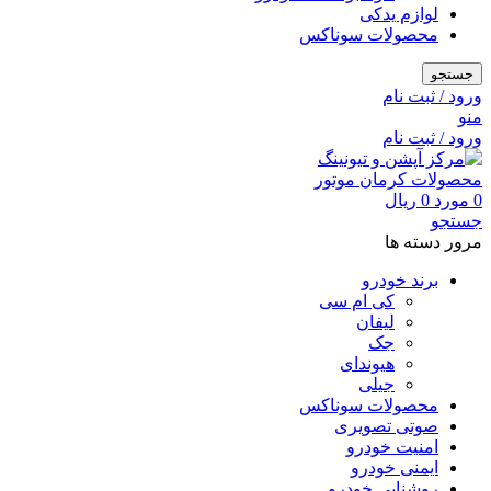
لوازم یدکی
محصولات سوناکس
جستجو
ورود / ثبت نام
منو
ورود / ثبت نام
0
مورد
0
ریال
جستجو
مرور دسته ها
برند خودرو
کی ام سی
لیفان
جک
هیوندای
جیلی
محصولات سوناکس
صوتی تصویری
امنیت خودرو
ایمنی خودرو
روشنایی خودرو