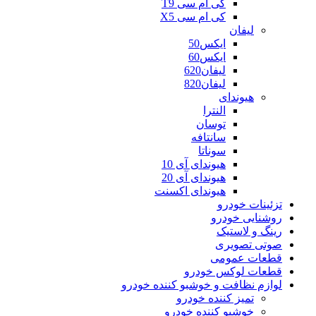
کی ام سی T9
کی ام سی X5
لیفان
ایکس50
ایکس60
لیفان620
لیفان820
هیوندای
النترا
توسان
سانتافه
سوناتا
هیوندای آی 10
هیوندای آی 20
هیوندای اکسنت
تزئینات خودرو
روشنایی خودرو
رینگ و لاستیک
صوتی تصویری
قطعات عمومی
قطعات لوکس خودرو
لوازم نظافت و خوشبو کننده خودرو
تمیز کننده خودرو
خوشبو کننده خودرو