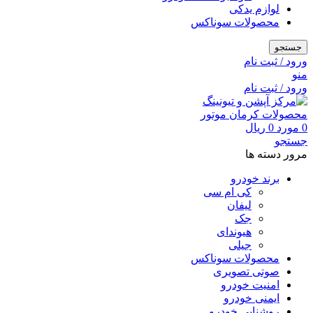
لوازم یدکی
محصولات سوناکس
جستجو
ورود / ثبت نام
منو
ورود / ثبت نام
0
مورد
0
ریال
جستجو
مرور دسته ها
برند خودرو
کی ام سی
لیفان
جک
هیوندای
جیلی
محصولات سوناکس
صوتی تصویری
امنیت خودرو
ایمنی خودرو
روشنایی خودرو