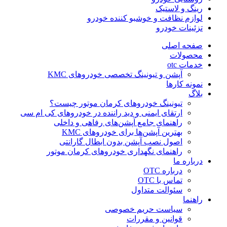
رینگ و لاستیک
لوازم نظافت و خوشبو کننده خودرو
تزئینات خودرو
صفحه اصلی
محصولات
خدمات otc
آپشن و تیونینگ تخصصی خودروهای KMC
نمونه کارها
بلاگ
تیونینگ خودروهای کرمان موتور چیست؟
ارتقای ایمنی و دید راننده در خودروهای کی ام سی
راهنمای جامع آپشن‌های رفاهی و داخلی
بهترین آپشن‌ها برای خودروهای KMC
اصول نصب آپشن بدون ابطال گارانتی
راهنمای نگهداری خودروهای کرمان موتور
درباره ما
درباره OTC
تماس با OTC
سئوالت متداول
راهنما
سیاست حریم خصوصی
قوانین و مقررات