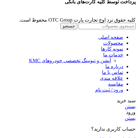
پرداخت توسط کلیه کارت‌های بانکی
کلیه حقوق نزد اوج تجارت پارت OTC Group محفوظ است.
جستجو
صفحه اصلی
محصولات
نمونه کارها
خدمات ما
آپشن و تیونینگ تخصصی خودروهای KMC
درباره ما
تماس با ما
علاقه مندی
مقايسه
ورود / ثبت نام
سبد خرید
بستن
ورود
بستن
حساب کاربری ندارید؟