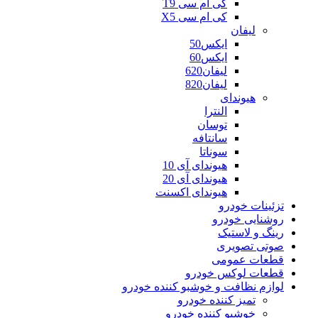
کی ام سی T9
کی ام سی X5
لیفان
ایکس50
ایکس60
لیفان620
لیفان820
هیوندای
النترا
توسان
سانتافه
سوناتا
هیوندای آی 10
هیوندای آی 20
هیوندای اکسنت
تزئینات خودرو
روشنایی خودرو
رینگ و لاستیک
صوتی تصویری
قطعات عمومی
قطعات لوکس خودرو
لوازم نظافت و خوشبو کننده خودرو
تمیز کننده خودرو
خوشبو کننده خودرو