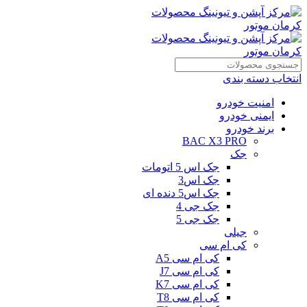
انتخاب دسته بندی
امنیت خودرو
ایمنی خودرو
برند خودرو
BAC X3 PRO
جک
جک اس 5 اتومات
جک اس3
جک اس5 دنده ای
جک جی 4
جک جی 5
جیلی
کی ام سی
کی ام سی A5
کی ام سی J7
کی ام سی K7
کی ام سی T8