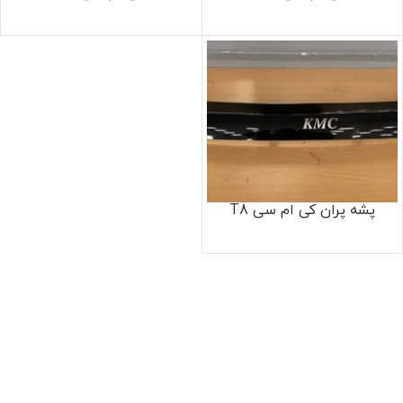
پشه‌ پران کی ام سی T8