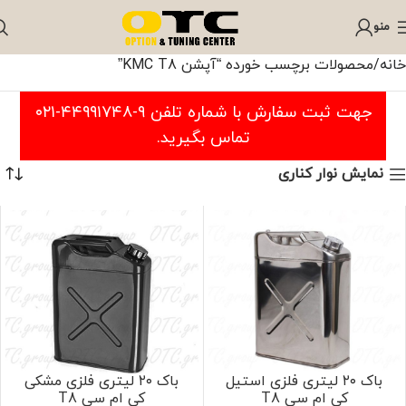
منو
خانه
محصولات برچسب خورده “آپشن KMC T8”
جهت ثبت سفارش با شماره تلفن ۹-۴۴۹۹۱۷۴۸-۰۲۱
تماس بگیرید.
نمایش نوار کناری
باک ۲۰ لیتری فلزی استیل
باک ۲۰ لیتری فلزی مشکی
کی ام سی T8
کی ام سی T8