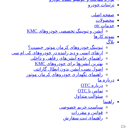
تزئینات خودرو
صفحه اصلی
محصولات
خدمات otc
آپشن و تیونینگ تخصصی خودروهای KMC
نمونه کارها
بلاگ
تیونینگ خودروهای کرمان موتور چیست؟
ارتقای ایمنی و دید راننده در خودروهای کی ام سی
راهنمای جامع آپشن‌های رفاهی و داخلی
بهترین آپشن‌ها برای خودروهای KMC
اصول نصب آپشن بدون ابطال گارانتی
راهنمای نگهداری خودروهای کرمان موتور
درباره ما
درباره OTC
تماس با OTC
سئوالت متداول
راهنما
سیاست حریم خصوصی
قوانین و مقررات
راهنمای ثبت سفارش