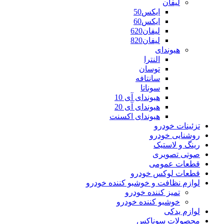
لیفان
ایکس50
ایکس60
لیفان620
لیفان820
هیوندای
النترا
توسان
سانتافه
سوناتا
هیوندای آی 10
هیوندای آی 20
هیوندای اکسنت
تزئینات خودرو
روشنایی خودرو
رینگ و لاستیک
صوتی تصویری
قطعات عمومی
قطعات لوکس خودرو
لوازم نظافت و خوشبو کننده خودرو
تمیز کننده خودرو
خوشبو کننده خودرو
لوازم یدکی
محصولات سوناکس