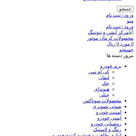
جستجو
ورود / ثبت نام
منو
ورود / ثبت نام
0
مورد
0
ریال
جستجو
مرور دسته ها
برند خودرو
کی ام سی
لیفان
جک
هیوندای
جیلی
محصولات سوناکس
صوتی تصویری
امنیت خودرو
ایمنی خودرو
روشنایی خودرو
رینگ و لاستیک
لوازم نظافت و خوشبو کننده خودرو