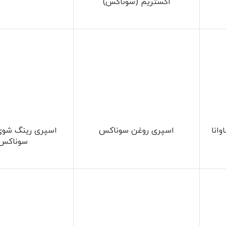
اکستریم (سوناکس)
انا
اسپری روغن سوناکس
سوناکس 