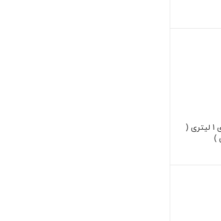
اسپری رینگ شوی 1 لیتری (
)