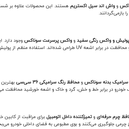
اکس
و
واش اند سیل اکستریم
هستند. این محصولات علاوه بر شس
بازمی‌گردانند.
ولیش و واکس رنگی سفید
و
واکس پرسرعت سوناکس
وجود دارد. 
برای از بین بردن خط و خش‌های سطحی، بازگرداندن شفافیت بدنه و محافظت در برابر اشعه UV طراحی شده‌اند. است
سرامیک بدنه سوناکس
و
محافظ رنگ سرامیکی 36 سی‌سی
بهترین گز
گ خودرو در برابر خط و خش، گرد و خاک و اشعه خورشید محافظت می‌
افظ چرم حرفه‌ای
و
تمیزکننده داخل اتومبیل
برای مراقبت از کابین خ
ح چرمی جلوگیری می‌کنند و بوی مطبوعی به فضای داخلی خودرو می‌بخ