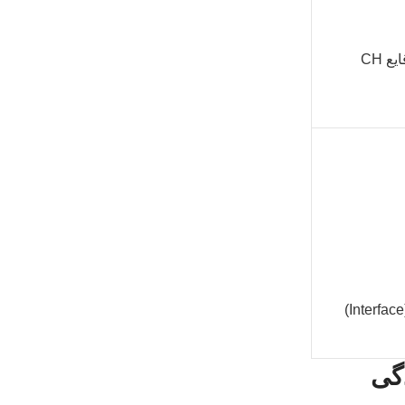
ع CH
گی