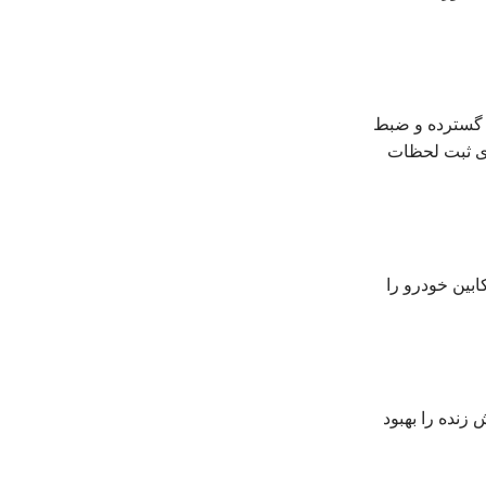
د گسترده و ضبط
 در زمان پارک یا رانندگی راحت می‌کنند. همچنین، دوربین‌های عقب ساده، استیل و دوربین ثبت وقایع CH برای ثبت لحظات
 در لحظه، کابین خودرو را
نده را بهبود