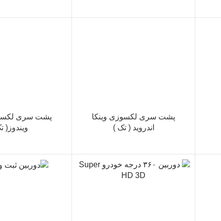
پشت سری لکسوزی وینکا
پشت سری لکسوز
اندروید ( تک )
ویندوز( ت