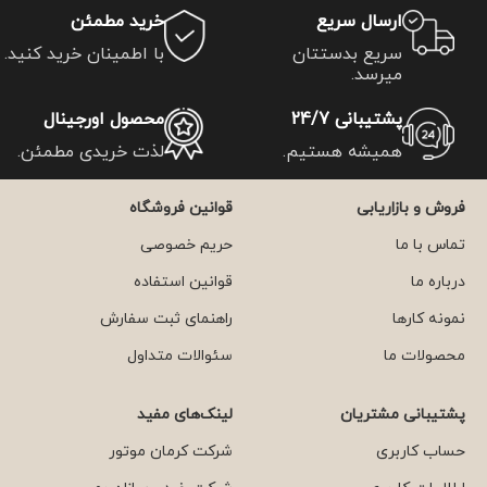
ارسال سریع
خرید مطمئن
سریع بدستتان
با اطمینان خرید کنید.
میرسد.
پشتیبانی 24/7
محصول اورجینال
همیشه هستیم.
لذت خریدی مطمئن.
فروش و بازاریابی
قوانین فروشگاه
تماس با ما
حریم خصوصی
درباره ما
قوانین استفاده
نمونه کارها
راهنمای ثبت سفارش
محصولات ما
سئوالات متداول
پشتیبانی مشتریان
لینک‌های مفید
حساب کاربری
شرکت کرمان موتور