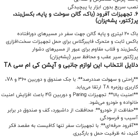
نصب سریع بدون ابزار یا پیچیدگی
۶. تجهیزات آفرود (باک، گالن سوخت و پایه، بکسل‌بند،
پرژکتور، پشه‌پرَان)
باک ۲۰ لیتری و پایه گالن جهت سفر در مسیرهای دورافتاده
باکس ثابت و متحرک فایبرگلاس برای حمل تجهیزات سخت‌افزاری
بکسل‌بند و قلاب مقاوم برای عبور از مسیرهای دشوار
پرژکتور سپر عقب و محافظ سپر (پشه‌پرَان)
دلایل انتخاب این لوازم جانبی و آپشن کی ام سی T8
**راحتی و سهولت صددرصد**: با جک صندوق و دوربین ۳۶۰ و V8،
کاربری روزمره T8 ارتقا می‌یابد.
**امنیت بالا**: تجهیزات Paring و دوربین 4G باعث افزایش امنیت
خانواده و خودرو می‌شود.
**حفاظت از خودرو**: محافظت از داشبورد، کف و صندوق در برابر
آسیب و فرسودگی.
**آفرود حرفه‌ای**: با تجهیزات سفر تنها کافیست به مقصد فکر
کنید، نه ظرفیت حمل و بارگیری.