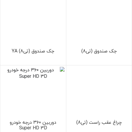
جک صندوق (تی8)
جک صندوق (تی8) YA
چراغ عقب راست (تی8)
دوربین ۳۶۰ درجه خودرو
Super HD 3D