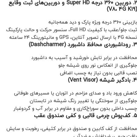
۲. دوربین ۳۶۰ درجه Super HD و دوربین‌های ثبت وقایع
(V8، 4G K19)
بازبینی ۳۶۰ درجه ویژه پارک و دید همه‌جانبه
ثبت جلو/عقب با کیفیت Full HD، سنسور حرکت و حالت پارکینگ
نسخه 4G با ارسال تصویر آنلاین، GPS و مانیتورینگ ۲۴ ساعته
۳. روداشبوردی محافظ داشبورد (Dashcharmer)
محافظت در برابر تابش خورشید و آسیب به داشبورد
جلوگیری از انعکاس نور روی شیشه جلو
نصب قالبی بدون نیاز به چسب اضافی
۴. بادگیر شیشه (Vent Visor)
کاهش ورود باد و صدای مزاحم در اتوبان یا مسیرهای طوفانی
جلوگیری از سوختگی یا تغییر رنگ شیشه در تابستان
چسب داخلی بدون سوراخ‌کاری و مقاوم در برابر آب و گردوغبار
۵. کف‌پوش چرمی قالبی و کفی صندوق عقب
محافظت از کف کابین و صندوق در برابر کثیفی، رطوبت و سایش
بافت چرمی، ضدلغزش و ضدآبی