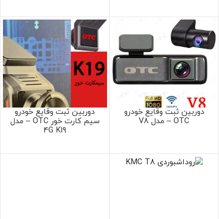
دوربین ثبت وقایع خودرو
دوربین ثبت وقایع خودرو
OTC – مدل V8
سیم کارت خور OTC – مدل
4G K19