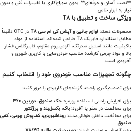
**نصب آسان و حرفه‌ای**: بدون سوراخ‌کاری یا تغییرات فنی و بدون
نیاز به ابزار خاص.
ویژگی ساخت و تطبیق با T8
محصولات دسته
لوازم جانبی و آپشن کی ام سی T8
در OTC دقیقاً
مطابق استاندارد فابریک T8 طراحی شده‌اند. استفاده از مواد
باکیفیت مانند استیل ضدزنگ، آلومینیوم مقاوم، فایبرگلاس فشار
بالا و مواد چرمی کارشده مناسب خودروهایی با کاربری شهری و
آفرودی است.
چگونه تجهیزات مناسب خودروی خود را انتخاب کنیم
برای تصمیم‌گیری راحت، گزینه‌های کاربردی را مرور کنید:
برای افزایش راحتی استفاده روزمره:
جک صندوق
،
دوربین 360
برای محافظت در سفر یا آفرود:
باک، بکسل‌بند و پرژکتور
برای محافظت داخلی طولانی‌مدت:
روداشبوردی، کف‌پوش چرمی، کفی
صندوق
برای آرامش و امنیت شبانه:
دوربین ثبت وقایع V8/4G