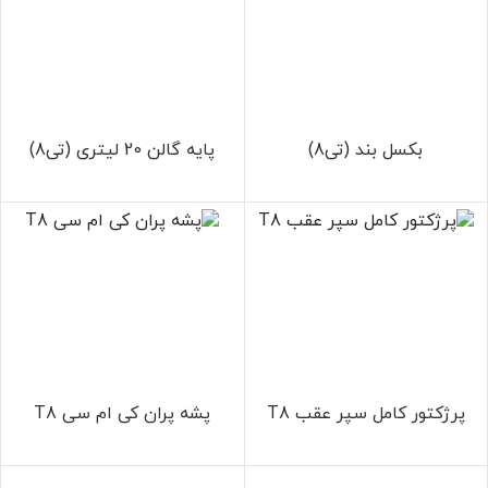
بکسل بند (تی8)
پایه گالن 20 لیتری (تی8)
پرژکتور کامل سپر عقب T8
پشه‌ پران کی ام سی T8