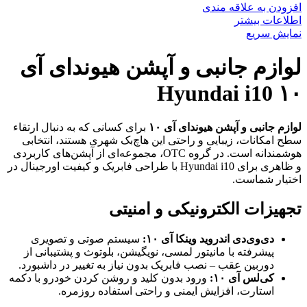
افزودن به علاقه مندی
اطلاعات بیشتر
نمایش سریع
لوازم جانبی و آپشن هیوندای آی
۱۰ Hyundai i10
لوازم جانبی و آپشن هیوندای آی ۱۰
برای کسانی که به دنبال ارتقاء
سطح امکانات، زیبایی و راحتی این هاچ‌بک شهری هستند، انتخابی
هوشمندانه است. در گروه OTC، مجموعه‌ای از آپشن‌های کاربردی
و ظاهری برای Hyundai i10 با طراحی فابریک و کیفیت اورجینال در
اختیار شماست.
تجهیزات الکترونیکی و امنیتی
دی‌وی‌دی اندروید وینکا آی ۱۰:
سیستم صوتی و تصویری
پیشرفته با مانیتور لمسی، نویگیشن، بلوتوث و پشتیبانی از
دوربین عقب – نصب فابریک بدون نیاز به تغییر در داشبورد.
کی‌لس آی ۱۰:
ورود بدون کلید و روشن کردن خودرو با دکمه
استارت، افزایش ایمنی و راحتی استفاده روزمره.