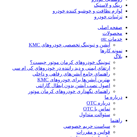
رینگ و لاستیک
لوازم نظافت و خوشبو کننده خودرو
تزئینات خودرو
صفحه اصلی
محصولات
خدمات otc
آپشن و تیونینگ تخصصی خودروهای KMC
نمونه کارها
بلاگ
تیونینگ خودروهای کرمان موتور چیست؟
ارتقای ایمنی و دید راننده در خودروهای کی ام سی
راهنمای جامع آپشن‌های رفاهی و داخلی
بهترین آپشن‌ها برای خودروهای KMC
اصول نصب آپشن بدون ابطال گارانتی
راهنمای نگهداری خودروهای کرمان موتور
درباره ما
درباره OTC
تماس با OTC
سئوالت متداول
راهنما
سیاست حریم خصوصی
قوانین و مقررات