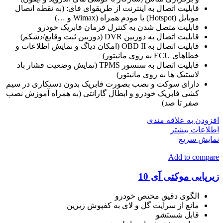
قابلیت اتصال به اینترنت از طریقوای فای: (به نقطه اتصال
موبایل (Hotspot) یا مودم همراه (Wimax و …)
قابلیت متصل شدن به کنترل فرمان فابریک خودرو
قابلیت اتصال به دوربین DVR (دوربین ثبت وقایع/دشکم)
قابلیت اتصال به OBD II (امکان دیاگ و نمایش اطلاعات و
خطاهای ECU به روی مانیتور)
قابلیت اتصال به سنسور TPMS (نمایش وضعیت فشار باد
لاستیک ها به روی مانیتور)
دارای سوکت و نصب بصورت فابریک بدون دستکاری در سیم
کشی فابریک خودرو و ابطال گارانتی (به همراه آموزش نصب
صفر تا صد)
افزودن به علاقه مندی
اطلاعات بیشتر
نمایش سریع
Add to compare
زیرپایی موکتی آی 10
الگوی دقیق مختص خودرو
مانع از سرایت گل و لای به کفپوش زیرین
قابل شستشو