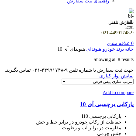
راهنمای ثبت سفارش
سفارش تلفنی
021-44991748-9
0
علاقه مندی
خانه
برند خودرو
هیوندای
هیوندای آی 10
Showing all 8 results
جهت ثبت سفارش با شماره تلفن ۹-۴۴۹۹۱۷۴۸-۰۲۱ تماس بگیرید.
نمایش نوار کناری
Add to compare
پارکابی برچسبی آی 10
پارکابی برچسبی I10
حفاظت از رکاب خودرو در برابر خط و خش
مقاومت در برابر آب و رطوبت
جنس چرمی