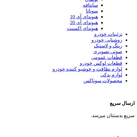
سانتافه
سوناتا
هیوندای آی 10
هیوندای آی 20
هیوندای اکسنت
تزئینات خودرو
روشنایی خودرو
رینگ و لاستیک
صوتی تصویری
قطعات عمومی
قطعات لوکس خودرو
لوازم نظافت و خوشبو کننده خودرو
لوازم یدکی
محصولات سوناکس
ارسال سریع
سریع بدستتان میرسد.