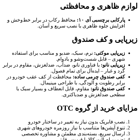
لوازم ظاهری و محافظتی
پارکابی برچسبی آی ۱۰:
محافظ رکاب در برابر خط‌وخش و
افزایش جلوه ظاهری با نصب سریع و آسان.
زیرپایی و کف صندوق
زیرپایی موکتی:
نرم، سبک، ضدبو و مناسب برای استفاده
شهری – قابل شست‌وشو و بادوام.
زیرپایی نانو:
با فناوری نانو، ضدآب، ضدلغزش، مقاوم در برابر
گرد و غبار – ایده‌آل برای تمام فصول.
کفی صندوق چرمی ساده:
محافظت از کف عقب خودرو در
برابر رطوبت و آلودگی، با طراحی مینیمال.
کفی صندوق نانو:
مقاوم، قابل انعطاف و بسیار سبک با
سطحی ضدلغزش و ضدباکتری.
مزایای خرید از گروه OTC
نصب فابریک بدون نیاز به تغییر در ساختار خودرو
تنوع آپشن‌ها متناسب با نیاز روزمره خودروهای شهری
ارسال سریع، بسته‌بندی مطمئن و مشاوره تخصصی
تضمین اصالت کالا با قیمت رقابتی