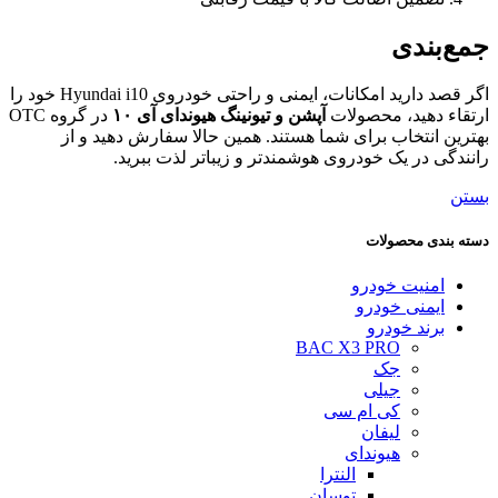
جمع‌بندی
اگر قصد دارید امکانات، ایمنی و راحتی خودروی Hyundai i10 خود را
ارتقاء دهید، محصولات
آپشن و تیونینگ هیوندای آی ۱۰
در گروه OTC
بهترین انتخاب برای شما هستند. همین حالا سفارش دهید و از
رانندگی در یک خودروی هوشمندتر و زیباتر لذت ببرید.
بستن
دسته بندی محصولات
امنیت خودرو
ایمنی خودرو
برند خودرو
BAC X3 PRO
جک
جیلی
کی ام سی
لیفان
هیوندای
النترا
توسان