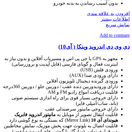
بدون آسیب رساندن به بدنه خودرو
افزودن به علاقه مندی
اطلاعات بیشتر
نمایش سریع
Add to compare
دی وی دی اندروید وینکا ( آی10)
مجهز به GPS یا جی پی اس و مسیریاب آفلاین و بدون نیاز به
اینترنت فعال و گویای فارسی (قابل آپدیت و بروزرسانی)
ورودی فلش (USB)
دارای ورودی صدا (AUX)
ورودی گیرنده دیجیتال تلویزیون آفلاین
دارای ورودیدوربین دنده عقب / دوربین جلو / دوربین 360درجه
قابلیت دریافت امواج رادیو FM و AM
دارای خروجی بسیار قوی برای راه اندازی سیستم صوتی
(باند، ساب/آمپلی فایر)
دارای خروجی مانیتور سرصندلی عقب
قابلیت انتقال تصویر از موبایل به
مانیتور اندروید فابریک
هیوندای آی 10
(Mirror Link) که بستگی به نوع گوشی دارد
قابلیت اتصال به بلوتوث جهت پخش موزیک، نمایش مخاطبین
و برقراری تماس (سازگار با گوشی های اندروید و آیفون)