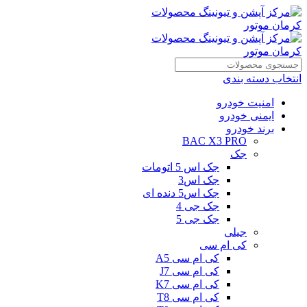
انتخاب دسته بندی
امنیت خودرو
ایمنی خودرو
برند خودرو
BAC X3 PRO
جک
جک اس 5 اتومات
جک اس3
جک اس5 دنده ای
جک جی 4
جک جی 5
جیلی
کی ام سی
کی ام سی A5
کی ام سی J7
کی ام سی K7
کی ام سی T8