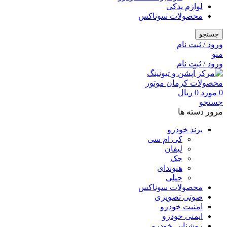
لوازم یدکی
محصولات سوناکس
جستجو
ورود / ثبت نام
منو
ورود / ثبت نام
0
مورد
0
ریال
جستجو
مرور دسته ها
برند خودرو
کی ام سی
لیفان
جک
هیوندای
جیلی
محصولات سوناکس
صوتی تصویری
امنیت خودرو
ایمنی خودرو
روشنایی خودرو