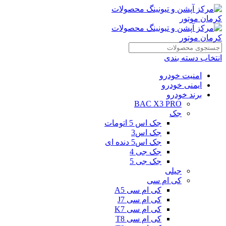
انتخاب دسته بندی
امنیت خودرو
ایمنی خودرو
برند خودرو
BAC X3 PRO
جک
جک اس 5 اتومات
جک اس3
جک اس5 دنده ای
جک جی 4
جک جی 5
جیلی
کی ام سی
کی ام سی A5
کی ام سی J7
کی ام سی K7
کی ام سی T8