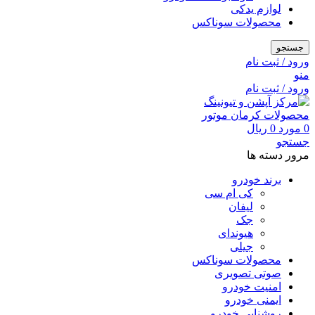
لوازم یدکی
محصولات سوناکس
جستجو
ورود / ثبت نام
منو
ورود / ثبت نام
0
مورد
0
ریال
جستجو
مرور دسته ها
برند خودرو
کی ام سی
لیفان
جک
هیوندای
جیلی
محصولات سوناکس
صوتی تصویری
امنیت خودرو
ایمنی خودرو
روشنایی خودرو