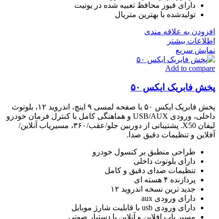
دارای فیوز محافظ تعبیه شده در یونیت
تولیدشده با بهترین متریال
افزودن به علاقه مندی
اطلاعات بیشتر
نمایش سریع
Add to compare
پخش فابریک ایکس ۵۰
پخش فابریک ایکس ۵۰ با صفحه لمسی ۹ اینچ، اندروید ۱۲، بلوتوث
داخلی، ورودی USB/AUX و هماهنگی کامل با کنترل فرمان خودرو
لیفان X50. پشتیبانی از دوربین جلو/عقب/۳۶۰، مسیریاب آنلاین/
آفلاین و تنظیمات دقیق صدا.
طراحی منطبق بر کنسول خودرو
دارای بلوتوث داخلی
تنظیمات صدای دقیق و کامل
پردازنده ۴ هسته ای
جدید ترین نسخه اندروید ۱۲
دارای ورودی aux
دارای ورودی usb با قابلیت شارژ موبایل
مسیر یاب افلاین و آنلاین با دستیار صوتی