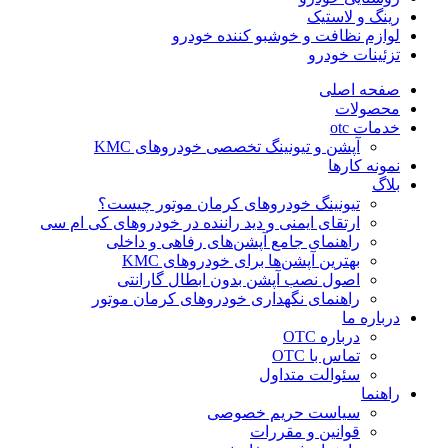
رینگ و لاستیک
لوازم نظافت و خوشبو کننده خودرو
تزئینات خودرو
صفحه اصلی
محصولات
خدمات otc
آپشن و تیونینگ تخصصی خودروهای KMC
نمونه کارها
بلاگ
تیونینگ خودروهای کرمان موتور چیست؟
ارتقای ایمنی و دید راننده در خودروهای کی ام سی
راهنمای جامع آپشن‌های رفاهی و داخلی
بهترین آپشن‌ها برای خودروهای KMC
اصول نصب آپشن بدون ابطال گارانتی
راهنمای نگهداری خودروهای کرمان موتور
درباره ما
درباره OTC
تماس با OTC
سئوالت متداول
راهنما
سیاست حریم خصوصی
قوانین و مقررات