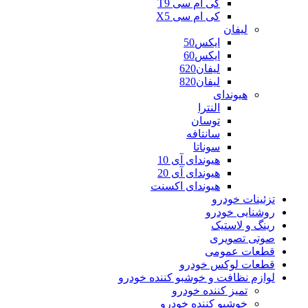
کی ام سی T9
کی ام سی X5
لیفان
ایکس50
ایکس60
لیفان620
لیفان820
هیوندای
النترا
توسان
سانتافه
سوناتا
هیوندای آی 10
هیوندای آی 20
هیوندای اکسنت
تزئینات خودرو
روشنایی خودرو
رینگ و لاستیک
صوتی تصویری
قطعات عمومی
قطعات لوکس خودرو
لوازم نظافت و خوشبو کننده خودرو
تمیز کننده خودرو
خوشبو کننده خودرو