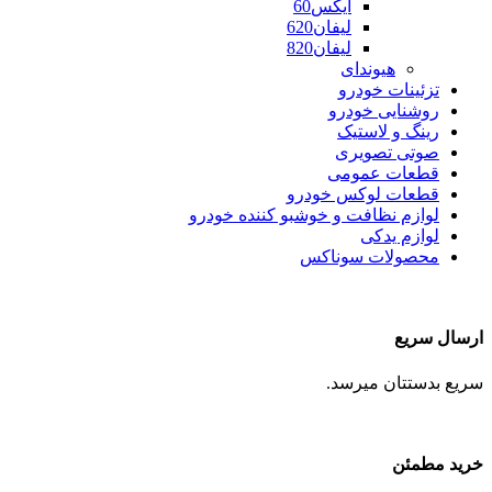
ایکس60
لیفان620
لیفان820
هیوندای
تزئینات خودرو
روشنایی خودرو
رینگ و لاستیک
صوتی تصویری
قطعات عمومی
قطعات لوکس خودرو
لوازم نظافت و خوشبو کننده خودرو
لوازم یدکی
محصولات سوناکس
ارسال سریع
سریع بدستتان میرسد.
خرید مطمئن