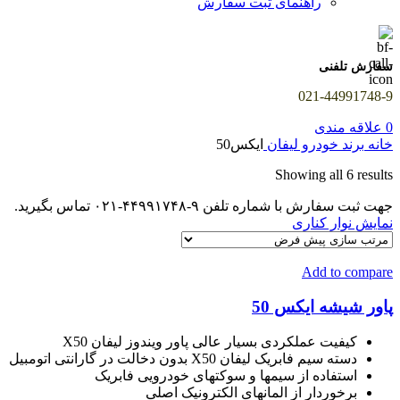
راهنمای ثبت سفارش
سفارش تلفنی
021-44991748-9
0
علاقه مندی
خانه
برند خودرو
لیفان
ایکس50
Showing all 6 results
جهت ثبت سفارش با شماره تلفن ۹-۴۴۹۹۱۷۴۸-۰۲۱ تماس بگیرید.
نمایش نوار کناری
Add to compare
پاور شیشه ایکس 50
کیفیت عملکردی بسیار عالی پاور ویندوز لیفان X50
دسته سیم فابریک لیفان X50 بدون دخالت در گارانتی اتومبیل
استفاده از سیمها و سوکتهای خودرویی فابریک
برخوردار از المانهای الکترونیک اصلی