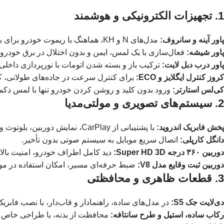
1. تجهیزات الکترونیکی و هوشمند
پاور آینه و سانروف:
مدل‌های N و KH، هماهنگ با ریموت خودرو برای باز و بسته شدن خودکار.
پاور شیشه:
فعال‌سازی با یک لمس، ایمن و بدون اختلال در برق خودرو.
پاور درب دبل لایت:
ترکیب باز و بسته شدن اتومات با نورپردازی داخلی
کروز کنترل ایگلایز و ECO:
برای کنترل سرعت در جاده‌های طولانی
کی‌لس استارتر:
ورود بدون کلید و روشن کردن خودرو تنها با لمس دکم
2. سیستم‌های تصویری و مولتی‌مدیا
پخش فابریک اندروید:
با پشتیبانی از CarPlay، نمایش دوربین، بلوتوث و نویگیشن داخلی.
دانگل کارپلی:
اتصال سریع موبایل به سیستم صوتی بدون تأخیر.
دوربین ۳۶۰ درجه Super HD 3D:
دید کامل اطراف خودرو، امنیت بالا 
دوربین ثبت وقایع مدل V8:
ضبط حرفه‌ای مسیر، امکان استفاده در موار
3. قطعات ظاهری و محافظتی
دی‌لایت جک S5:
در مدل‌های ساده، راهنمادار و قاب‌دار، با نصب فابریک
رکاب ساده، استیل و طرح سانتافه:
محافظت از بدنه، با طراحی خاص برا