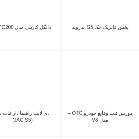
پخش فابریک جک S5 اندروید
دانگل کارپلی مدل CPC200
دوربین ثبت وقایع خودرو OTC –
دی لایت راهنما دار قاب د
مدل V8
(JAC S5)