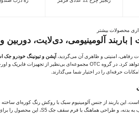
زنجیر چرخ 12 عددی قرمز
زه درب صندوق
اری محصولات بیشتر
آپشن و تیونینگ خودرو جک اس ۵ اتو
گروه OTC دقیقاً همان راه‌ حلی است که تجربه رانندگی‌تان را متحول خواهد کرد. در گروه OTC مجموعه‌ای بی‌نظیر از تج
انات حرفه‌ای را در اختیار شما می‌گذارند.
ست. این باربند از جنس آلومینیوم سبک با روکش رنگ کوره‌ای ساخته ش
رطوبت و خوردگی مقاوم است. تحمل وزن بالا، نصب سریع بدون آسیب به بدنه، و طراحی هماهنگ ب