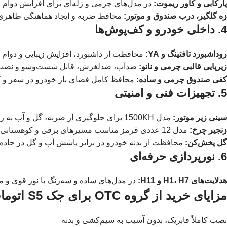
پارکابی و کاور ریموت:
در مدل‌های چرمی و ژله‌ای برای افزایش دوام و 
زه گلگیر، درب صندوق و موتور:
محافظ ضربه و ایجاد هماهنگی ظاهری 
4. داخلی خودرو و کف‌پوش‌ها
روداشبورد تافتینگ و YA:
محافظت از داشبورد، افزایش زیبایی و دوام 
زیرپایی قالبی چرمی و نانو:
ضدآب، ضدلغزش، قابل شست‌وشو و نصب 
کفی صندوق چرمی و ساده:
محافظ کامل فضای بار خودرو در سفر و ک
5. تجهیزات فنی و امنیتی
سینی زیر موتور:
مدل 1500KH برای جلوگیری از ضربه، گل و آب به زیر خودرو.
زنجیر چرخ:
مدل 12 عددی قرمز مناسب مسیرهای برفی و کوهستانی.
گل پخش‌کن:
محافظت از بدنه خودرو در برابر پاشش آب و گل در جاده‌ه
6. نورپردازی حرفه‌ای
هدلایت‌های H1، H7 و H11:
در مدل‌های ساده و سه‌رنگ با نور قوی و 
مزایای خرید از گروه OTC برای جک S5 اتومات
نصب کاملاً فابریک، بدون آسیب به سیم‌کشی و بدنه