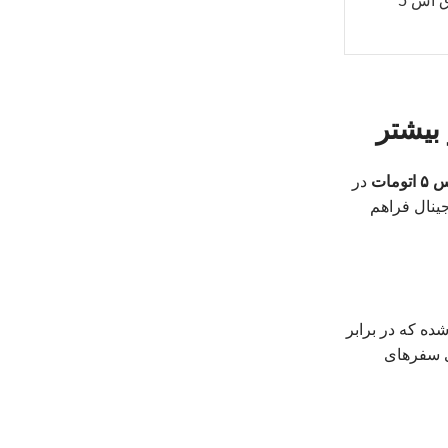
 اس 5
مات
در
هیزات فابریک و اورجینال فراهم
ده که در برابر
ا فرم سقف جک S5، این محصول را برای سفرهای