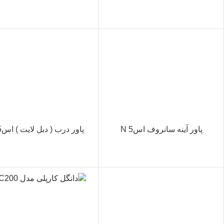
پاور آینه سانروف اس5 N
پاور درب ( دبل لایت ) اس5 N