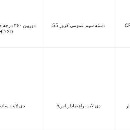
دسته سیم عمومی کروز S5
HD 3D
ار
دی لایت راهنمادار اس5
دی لایت ساده 