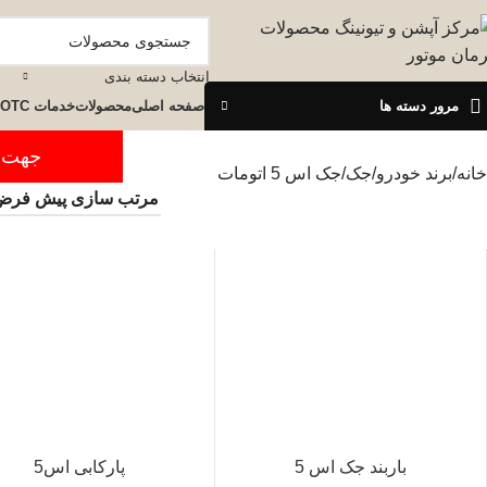
انتخاب دسته بندی
مرور دسته ها
صفحه اصلی
محصولات
خدمات OTC
جهت ثبت س
خانه
برند خودرو
جک
جک اس 5 اتومات
باربند جک اس 5
پارکابی اس5