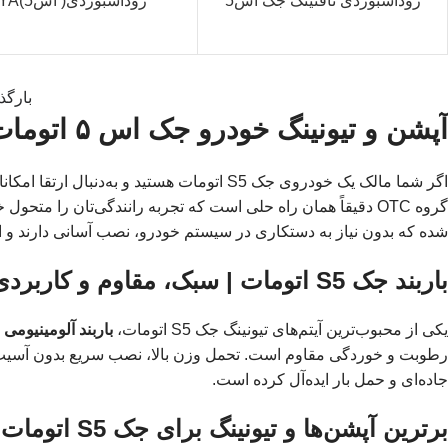
روداشبوردی تافتینگ جک اس5
روداشبوردی( اس5)YA
بارگذ
آپشن و تیونینگ خودرو جک اس ۵ اتومات | باربند آلومینیومی، دی‌لایت، دوربین و بیشتر
اگر شما مالک یک خودروی جک S5 اتومات هستید و به‌دنبال ارتقا امکانات رفاهی، امنیتی و ظاهری آن می‌گردید،
شده که بدون نیاز به دستکاری در سیستم خودرو، نصب آسانی دارند و امک
باربند جک S5 اتومات | سبک، مقاوم و کاربردی
یکی از محبوب‌ترین آیتم‌های تیونینگ جک S5 اتومات،
باربند آلومینیومی
ا
جاده‌ای و حمل بار ایده‌آل کرده است.
برترین آپشن‌ها و تیونینگ برای جک S5 اتومات